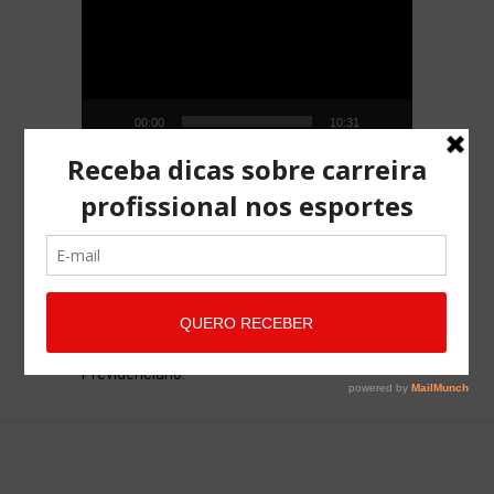
vídeo
00:00
10:31
SOBRE O BLOG
Advocacia Maria Pessoa é composta por
profissionais qualificados e com experiência
em Direito Desportivo, Direito Cível Direito
Família, Direito Trabalhista e Direito
Previdenciario.