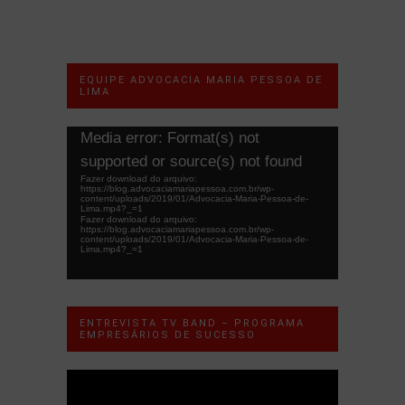
EQUIPE ADVOCACIA MARIA PESSOA DE
LIMA
Tocador
Media error: Format(s) not
de
supported or source(s) not found
vídeo
Fazer download do arquivo:
https://blog.advocaciamariapessoa.com.br/wp-
content/uploads/2019/01/Advocacia-Maria-Pessoa-de-
Lima.mp4?_=1
Fazer download do arquivo:
https://blog.advocaciamariapessoa.com.br/wp-
content/uploads/2019/01/Advocacia-Maria-Pessoa-de-
Lima.mp4?_=1
ENTREVISTA TV BAND – PROGRAMA
EMPRESÁRIOS DE SUCESSO
Tocador
de