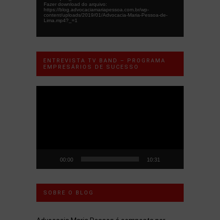
Fazer download do arquivo:
https://blog.advocaciamariapessoa.com.br/wp-
content/uploads/2019/01/Advocacia-Maria-Pessoa-de-
Lima.mp4?_=1
ENTREVISTA TV BAND – PROGRAMA
EMPRESÁRIOS DE SUCESSO
Tocador
de
vídeo
00:00
10:31
SOBRE O BLOG