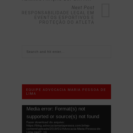
Next Post
RESPONSABILIDADE LEGAL EM
EVENTOS ESPORTIVOS E
PROTEÇÃO DO ATLETA
EQUIPE ADVOCACIA MARIA PESSOA DE
LIMA
Tocador
Media error: Format(s) not
de
supported or source(s) not found
vídeo
Fazer download do arquivo:
https://blog.advocaciamariapessoa.com.br/wp-
content/uploads/2019/01/Advocacia-Maria-Pessoa-de-
Lima.mp4?_=1