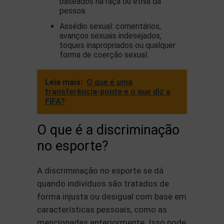
baseados na raça ou etnia da
pessoa.
Assédio sexual: comentários,
avanços sexuais indesejados,
toques inapropriados ou qualquer
forma de coerção sexual.
Leia mais:
O que é uma
transferência-ponte e o que diz a
FIFA?
O que é a discriminação
no esporte?
A discriminação no esporte se dá
quando indivíduos são tratados de
forma injusta ou desigual com base em
características pessoais, como as
mencionadas anteriormente. Isso pode