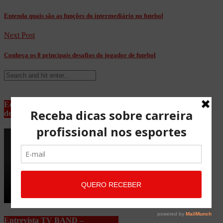
Entenda quais são as funções do intermediário no futebol
Next Post
Conheça os 8 principais desafios do jogador de futebol
Equipe Advocacia Maria Pessoa
de Lima
Entrevista TV BAND –