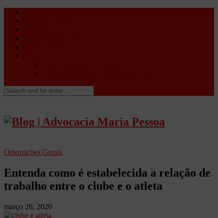
Direito Desportivo
Vistos de viagem
Doping
Orientações Gerais
Fale Conosco
Site
Advocacia Maria Pessoa
Advocacia Maria Pessoa Desportivo
Orientações Gerais
Entenda como é estabelecida a relação de
trabalho entre o clube e o atleta
março 26, 2020