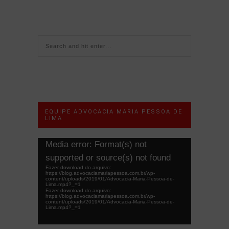
EQUIPE ADVOCACIA MARIA PESSOA DE
LIMA
Tocador
Media error: Format(s) not
de
supported or source(s) not found
vídeo
Fazer download do arquivo:
https://blog.advocaciamariapessoa.com.br/wp-
content/uploads/2019/01/Advocacia-Maria-Pessoa-de-
Lima.mp4?_=1
Fazer download do arquivo:
https://blog.advocaciamariapessoa.com.br/wp-
content/uploads/2019/01/Advocacia-Maria-Pessoa-de-
Lima.mp4?_=1