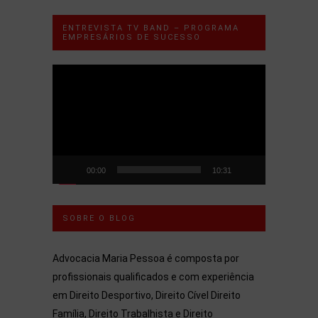
ENTREVISTA TV BAND – PROGRAMA
EMPRESÁRIOS DE SUCESSO
Tocador
de
vídeo
00:00
10:31
SOBRE O BLOG
Advocacia Maria Pessoa é composta por
profissionais qualificados e com experiência
em Direito Desportivo, Direito Cível Direito
Família, Direito Trabalhista e Direito