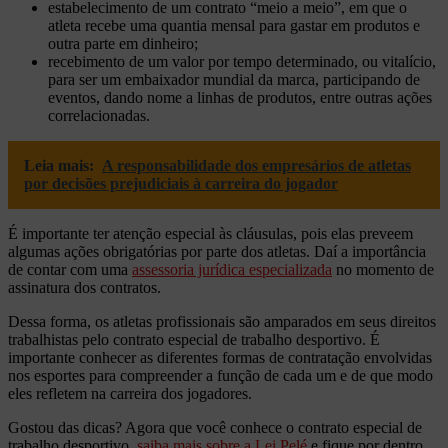
estabelecimento de um contrato “meio a meio”, em que o
atleta recebe uma quantia mensal para gastar em produtos e
outra parte em dinheiro;
recebimento de um valor por tempo determinado, ou vitalício,
para ser um embaixador mundial da marca, participando de
eventos, dando nome a linhas de produtos, entre outras ações
correlacionadas.
Leia mais:
A responsabilidade dos empresários de atletas
por decisões prejudiciais à carreira do jogador
É importante ter atenção especial às cláusulas, pois elas preveem
algumas ações obrigatórias por parte dos atletas. Daí a importância
de contar com uma
assessoria jurídica especializada
no momento de
assinatura dos contratos.
Dessa forma, os atletas profissionais são amparados em seus direitos
trabalhistas pelo contrato especial de trabalho desportivo. É
importante conhecer as diferentes formas de contratação envolvidas
nos esportes para compreender a função de cada um e de que modo
eles refletem na carreira dos jogadores.
Gostou das dicas? Agora que você conhece o contrato especial de
trabalho desportivo,
saiba mais sobre a Lei Pelé
e fique por dentro