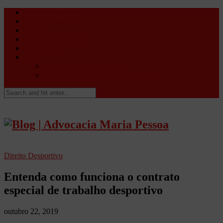
Direito Desportivo
Vistos de viagem
Doping
Orientações Gerais
Fale Conosco
Site
Advocacia Maria Pessoa
Advocacia Maria Pessoa Desportivo
Direito Desportivo
Entenda como funciona o contrato
especial de trabalho desportivo
outubro 22, 2019