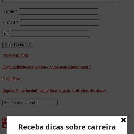
Nome
*
E-mail
*
Site
Previous Post
O que é direito desportivo e como pode ajudar você?
Next Post
Depressão no futebol: como lidar e quais os direitos do atleta?
Equipe Advocacia Maria Pessoa
de Lima