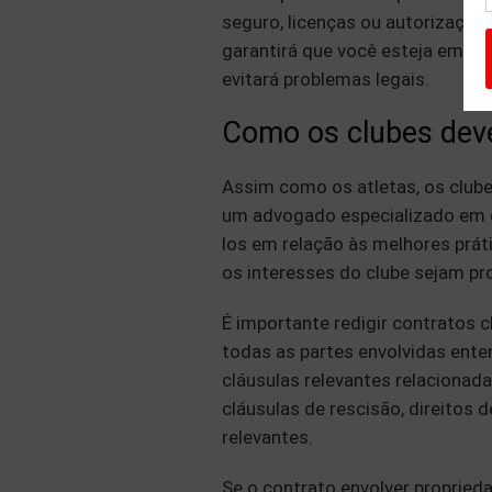
seguro, licenças ou autorizaçõe
garantirá que você esteja em c
evitará problemas legais.
Como os clubes deve
Assim como os atletas, os clu
um advogado especializado em di
los em relação às melhores práti
os interesses do clube sejam pr
É importante redigir contratos c
todas as partes envolvidas ent
cláusulas relevantes relacionad
cláusulas de rescisão, direitos
relevantes.
Se o contrato envolver propried