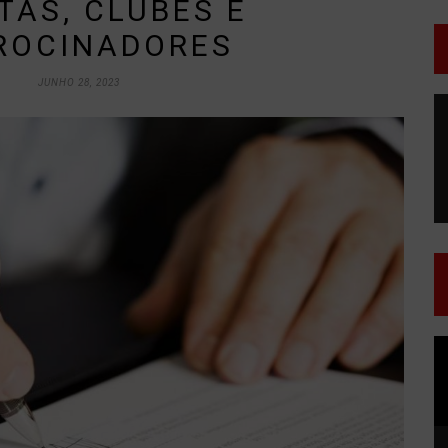
TAS, CLUBES E
ROCINADORES
JUNHO 28, 2023
T
d
v
T
d
v