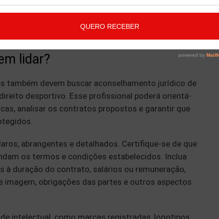
s exigidas para a prática do esporte em questão. Isso
onformidade com as regulamentações aplicáveis e
m lidar?
bes também devem buscar aconselhamento jurídico de
reito desportivo. Esse profissional poderá orientá-
cas, analisar os contratos propostos e garantir que
otegidos.
laros, abrangentes e detalhados. Certifique-se de que
endam os termos e condições estabelecidos. Inclua
as à duração do contrato, salários ou remuneração,
 de imagem, obrigações das partes e outros aspectos
ade intelectual, como marcas registradas, logotipos