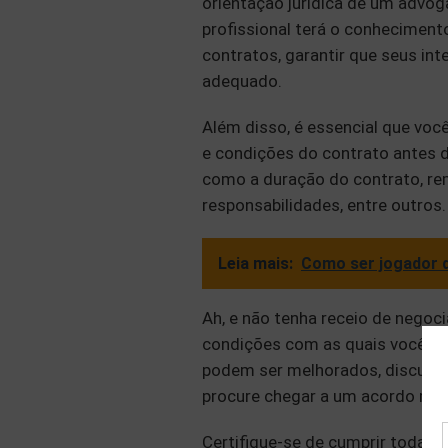
orientação jurídica de um advo
profissional terá o conhecimento
contratos, garantir que seus in
adequado.
Além disso, é essencial que vo
e condições do contrato antes d
como a duração do contrato, rem
responsabilidades, entre outros.
Leia mais:
Como ser jogador d
Ah, e não tenha receio de negoc
condições com as quais você nã
podem ser melhorados, discuta 
procure chegar a um acordo mu
Certifique-se de cumprir todas 