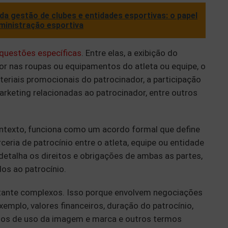
da gestão de clubes e entidades esportivas: o papel
ministração esportiva
questões específicas
. Entre elas, a exibição do
r nas roupas ou equipamentos do atleta ou equipe, o
riais promocionais do patrocinador, a participação
keting relacionadas ao patrocinador, entre outros
ontexto, funciona como um acordo formal que define
eria de patrocínio entre o atleta, equipe ou entidade
 detalha os direitos e obrigações de ambas as partes,
os ao patrocínio.
tante complexos. Isso porque envolvem negociações
emplo, valores financeiros, duração do patrocínio,
eitos de uso da imagem e marca e outros termos