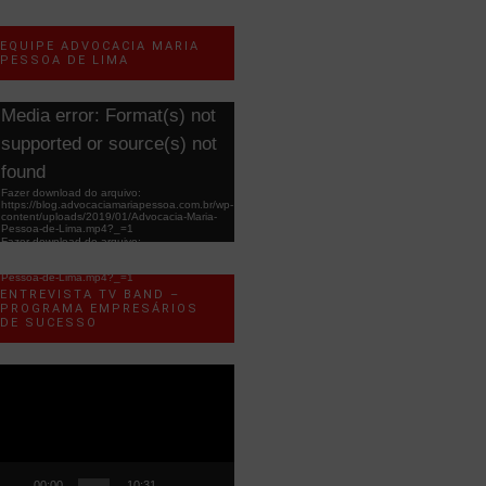
EQUIPE ADVOCACIA MARIA
PESSOA DE LIMA
ocador
Media error: Format(s) not
e
supported or source(s) not
ídeo
found
Fazer download do arquivo:
https://blog.advocaciamariapessoa.com.br/wp-
content/uploads/2019/01/Advocacia-Maria-
Pessoa-de-Lima.mp4?_=1
Fazer download do arquivo:
https://blog.advocaciamariapessoa.com.br/wp-
content/uploads/2019/01/Advocacia-Maria-
Pessoa-de-Lima.mp4?_=1
ENTREVISTA TV BAND –
PROGRAMA EMPRESÁRIOS
DE SUCESSO
ocador
e
ídeo
00:00
10:31