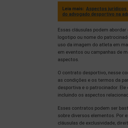
Leia mais:
Aspectos jurídicos 
do advogado desportivo na ad
Essas cláusulas podem abordar
logotipo ou nome do patrocinado
uso da imagem do atleta em mate
em eventos ou campanhas de mar
aspectos.
O contrato desportivo, nesse c
as condições e os termos da parc
desportiva e o patrocinador. Ele
incluindo os aspectos relacionad
Esses contratos podem ser bas
sobre diversos elementos. Por ex
cláusulas de exclusividade, dir