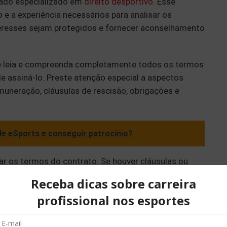
gado especializado em
direito desportivo
. Esse
 e a experiência necessários para analisar os
teresses sejam protegidos e fornecer aconselhamento
cê leia e compreenda completamente todos os termos
e assiná-lo. Preste atenção especial a aspectos
uneração, cláusulas de rescisão, obrigações e
e eSports e conseguir patrocínio?
iar os termos do contrato. Se houver cláusulas ou
o concorda ou se sentir que determinados aspectos
essas questões com a outra parte envolvida e
tuamente benéfico.
as obrigações documentais, como registros fiscais,