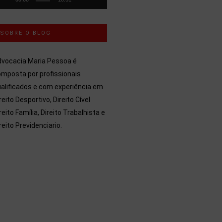
SOBRE O BLOG
dvocacia Maria Pessoa é
mposta por profissionais
alificados e com experiência em
reito Desportivo, Direito Cível
reito Família, Direito Trabalhista e
reito Previdenciario.