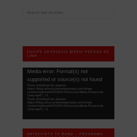
EQUIPE ADVOCACIA MARIA PESSOA DE
LIMA
Tocador
Media error: Format(s) not
de
supported or source(s) not found
vídeo
Fazer download do arquivo:
https://blog.advocaciamariapessoa.com.br/wp-
content/uploads/2019/01/Advocacia-Maria-Pessoa-de-
Lima.mp4?_=1
Fazer download do arquivo:
https://blog.advocaciamariapessoa.com.br/wp-
content/uploads/2019/01/Advocacia-Maria-Pessoa-de-
Lima.mp4?_=1
ENTREVISTA TV BAND – PROGRAMA