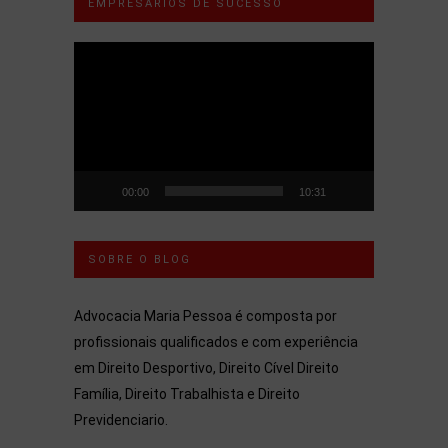
EMPRESÁRIOS DE SUCESSO
Tocador
de
vídeo
00:00
10:31
SOBRE O BLOG
Advocacia Maria Pessoa é composta por
profissionais qualificados e com experiência
em Direito Desportivo, Direito Cível Direito
Família, Direito Trabalhista e Direito
Previdenciario.