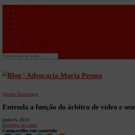
Direito Desportivo
Vistos de viagem
Doping
Orientações Gerais
Fale Conosco
Site
Advocacia Maria Pessoa
Advocacia Maria Pessoa Desportivo
Direito Desportivo
Entenda a função do árbitro de vídeo e seus
junho 6, 2019
Compartilhe este conteúdo