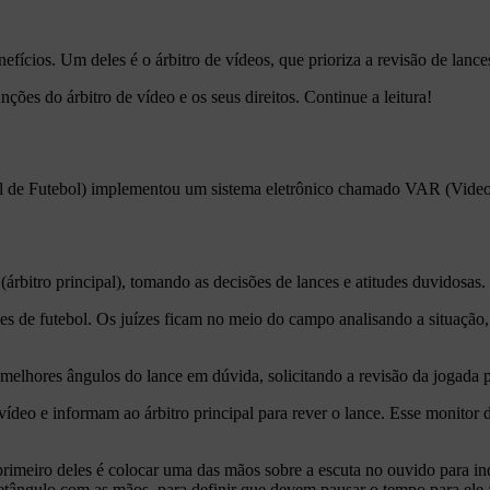
fícios. Um deles é o árbitro de vídeos, que prioriza a revisão de lances
ções do árbitro de vídeo e os seus direitos. Continue a leitura!
l de Futebol) implementou um sistema eletrônico chamado VAR (Video A
rbitro principal), tomando as decisões de lances e atitudes duvidosas.
ízes de futebol. Os juízes ficam no meio do campo analisando a situação
 melhores ângulos do lance em dúvida, solicitando a revisão da jogada 
ídeo e informam ao árbitro principal para rever o lance. Esse monitor 
 O primeiro deles é colocar uma das mãos sobre a escuta no ouvido para
retângulo com as mãos, para definir que devem pausar o tempo para ele 