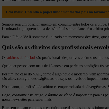
Leia mais:
Entenda o papel fundamental dos pais na formação 
Sempre será um posicionamento em conjunto entre todos os árbitros, ta
Lembrando que quem tem a decisão final sobre o lance é o arbitro prin
Para a Fifa, o VAR somente é utilizado em momentos decisivos, que nã
Quis são os direitos dos profissionais envo
Os
árbitros de futebol
são profissionais desportivos e têm seus direitos
Qualquer pessoa com mais de 18 anos e em perfeitas condições física
Por fim, no caso do VAR, como é algo novo e moderno, vem acompan
são altos, com grandes exigências, ou seja, os níveis de impedimentos
No entanto, a profissão de árbitro é sempre rodeada de divergências.
Logo, conforme este artigo, o árbitro de vídeo é importante para as p
nossa newsletter para saber mais.
Entre em contato com nosso escritório que daremos todas as informaç