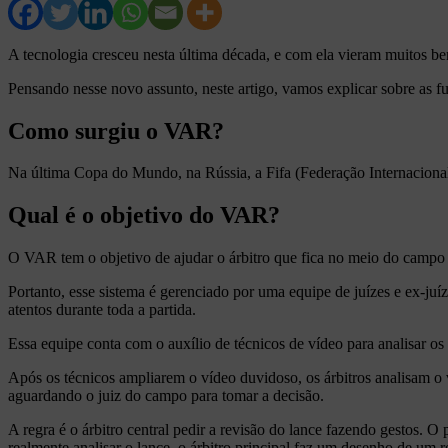
A tecnologia cresceu nesta última década, e com ela vieram muitos bene
Pensando nesse novo assunto, neste artigo, vamos explicar sobre as fun
Como surgiu o VAR?
Na última Copa do Mundo, na Rússia, a Fifa (Federação Internaciona
Qual é o objetivo do VAR?
O VAR tem o objetivo de ajudar o árbitro que fica no meio do campo (á
Portanto, esse sistema é gerenciado por uma equipe de juízes e ex-ju
atentos durante toda a partida.
Essa equipe conta com o auxílio de técnicos de vídeo para analisar os
Após os técnicos ampliarem o vídeo duvidoso, os árbitros analisam o v
aguardando o juiz do campo para tomar a decisão.
A regra é o árbitro central pedir a revisão do lance fazendo gestos.
realmente analisar o lance, o árbitro principal faz um desenho de um 