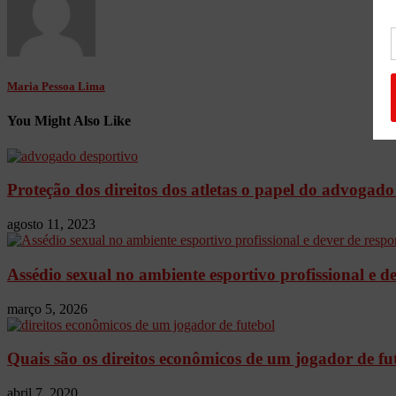
Maria Pessoa Lima
You Might Also Like
Proteção dos direitos dos atletas o papel do advogado 
agosto 11, 2023
Assédio sexual no ambiente esportivo profissional e d
março 5, 2026
Quais são os direitos econômicos de um jogador de fu
abril 7, 2020