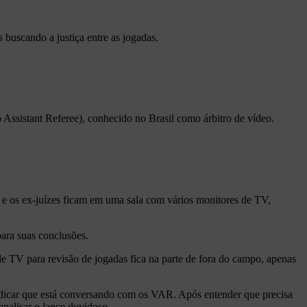
 buscando a justiça entre as jogadas.
ssistant Referee), conhecido no Brasil como árbitro de vídeo.
, e os ex-juízes ficam em uma sala com vários monitores de TV,
para suas conclusões.
de TV para revisão de jogadas fica na parte de fora do campo, apenas
 indicar que está conversando com os VAR. Após entender que precisa
analisar o lance duvidoso.