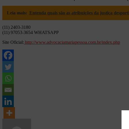
Leia mais:
Entenda quais são as atribuições da justiça desport
(11) 2403-3180
(11) 97053-3654 WHATSAPP
Site Oficial:
http://www.advocaciamariapessoa.com.br/index.php