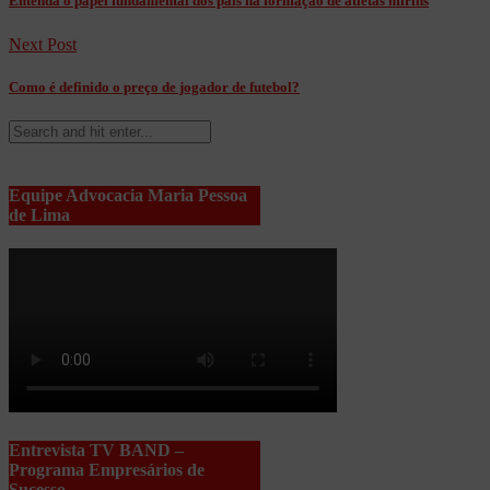
Entenda o papel fundamental dos pais na formação de atletas mirins
Next Post
Como é definido o preço de jogador de futebol?
Equipe Advocacia Maria Pessoa
de Lima
Entrevista TV BAND –
Programa Empresários de
Sucesso