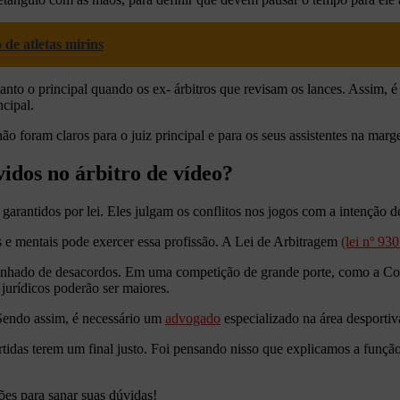
de atletas mirins
nto o principal quando os ex- árbitros que revisam os lances. Assim, é 
cipal.
o foram claros para o juiz principal e para os seus assistentes na mar
lvidos no árbitro de vídeo?
 garantidos por lei. Eles julgam os conflitos nos jogos com a intenção d
s e mentais pode exercer essa profissão. A Lei de Arbitragem
(lei nº 93
hado de desacordos. Em uma competição de grande porte, como a Cop
 jurídicos poderão ser maiores.
 Sendo assim, é necessário um
advogado
especializado na área desportiv
artidas terem um final justo. Foi pensando nisso que explicamos a função
ões para sanar suas dúvidas!