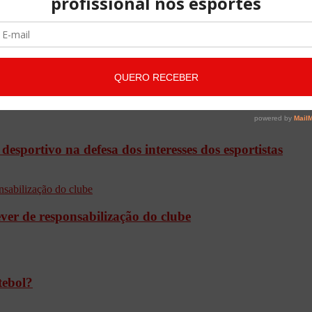
desportivo na defesa dos interesses dos esportistas
ever de responsabilização do clube
tebol?