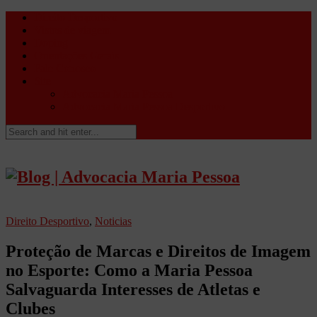
Direito Desportivo
Vistos de viagem
Doping
Orientações Gerais
Fale Conosco
Site
Advocacia Maria Pessoa
Advocacia Maria Pessoa Desportivo
Direito Desportivo
,
Noticias
Proteção de Marcas e Direitos de Imagem
no Esporte: Como a Maria Pessoa
Salvaguarda Interesses de Atletas e
Clubes