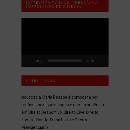
ENTREVISTA TV BAND – PROGRAMA
EMPRESÁRIOS DE SUCESSO
Tocador
de
vídeo
00:00
10:31
SOBRE O BLOG
Advocacia Maria Pessoa é composta por
profissionais qualificados e com experiência
em Direito Desportivo, Direito Cível Direito
Família, Direito Trabalhista e Direito
Previdenciario.