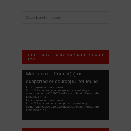
EQUIPE ADVOCACIA MARIA PESSOA DE
LIMA
Tocador
Media error: Format(s) not
de
supported or source(s) not found
vídeo
Fazer download do arquivo:
https://blog.advocaciamariapessoa.com.br/wp-
content/uploads/2019/01/Advocacia-Maria-Pessoa-de-
Lima.mp4?_=1
Fazer download do arquivo:
https://blog.advocaciamariapessoa.com.br/wp-
content/uploads/2019/01/Advocacia-Maria-Pessoa-de-
Lima.mp4?_=1