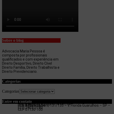
Sobre o blog
Advocacia Maria Pessoa é
composta por profissionais
qualificados e com experiência em
Direito Desportivo, Direito Cível
Direito Família, Direito Trabalhista e
Direito Previdenciario.
Categorias
Categorias
Entre em contato
maria.pessoa.lima@terra.com.br
Rua Antonio Artoni, 131/135 – V. Florida Guarulhos – SP –
(11) 97053-3654
(11) 2403-3180
CEP 07130-100