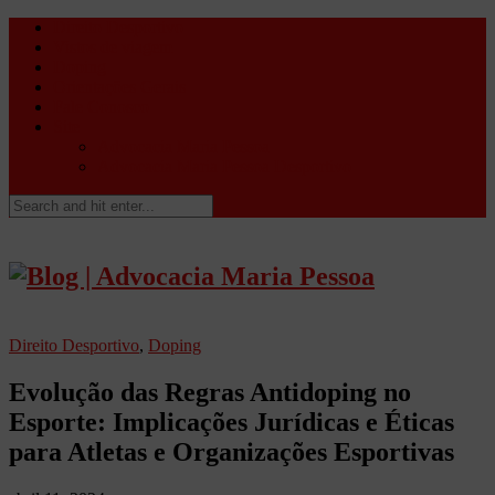
Direito Desportivo
Vistos de viagem
Doping
Orientações Gerais
Fale Conosco
Site
Advocacia Maria Pessoa
Advocacia Maria Pessoa Desportivo
Direito Desportivo
,
Doping
Evolução das Regras Antidoping no
Esporte: Implicações Jurídicas e Éticas
para Atletas e Organizações Esportivas