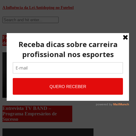
A Influência da Lei Antidoping no Futebol
Equipe Advocacia Maria Pessoa
de Lima
Entrevista TV BAND –
Programa Empresários de
Sucesso