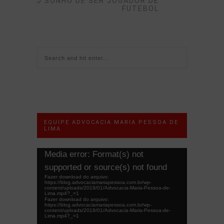
DO SONHO DE SER JOGADOR DE
FUTEBOL
EQUIPE ADVOCACIA MARIA PESSOA DE
LIMA
Tocador
Media error: Format(s) not
de
supported or source(s) not found
vídeo
Fazer download do arquivo:
https://blog.advocaciamariapessoa.com.br/wp-
content/uploads/2019/01/Advocacia-Maria-Pessoa-de-
Lima.mp4?_=1
Fazer download do arquivo:
https://blog.advocaciamariapessoa.com.br/wp-
content/uploads/2019/01/Advocacia-Maria-Pessoa-de-
Lima.mp4?_=1