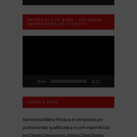
ENTREVISTA TV BAND – PROGRAMA
EMPRESÁRIOS DE SUCESSO
Tocador
de
vídeo
00:00
10:31
SOBRE O BLOG
Advocacia Maria Pessoa é composta por
profissionais qualificados e com experiência
em Direito Desportivo, Direito Cível Direito