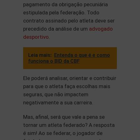
pagamento da obrigação pecuniária
estipulada pela federação. Todo
contrato assinado pelo atleta deve ser
precedido da análise de um
advogado
desportivo
.
Leia mais:
Entenda o que é e como
funciona o BID da CBF
Ele poderá analisar, orientar e contribuir
para que o atleta faça escolhas mais
seguras, que não impactem
negativamente a sua carreira.
Mas, afinal, será que vale a pena se
tornar um atleta federado? A resposta
é sim! Ao se federar, o jogador de