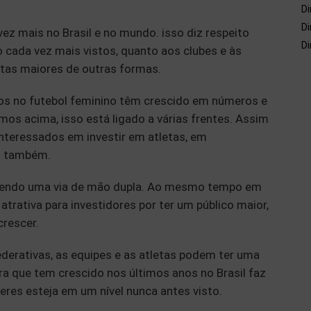
Di
Di
ez mais no Brasil e no mundo. isso diz respeito
Di
cada vez mais vistos, quanto aos clubes e às
tas maiores de outras formas.
ios no futebol feminino têm crescido em números e
mos acima, isso está ligado a várias frentes. Assim
nteressados em investir em atletas, em
s também.
 sendo uma via de mão dupla. Ao mesmo tempo em
trativa para investidores por ter um público maior,
crescer.
ederativas, as equipes e as atletas podem ter uma
ra que tem crescido nos últimos anos no Brasil faz
eres esteja em um nível nunca antes visto.