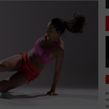
T
d
v
A
co
qu