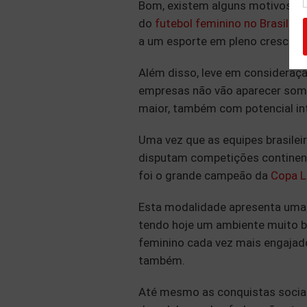
Bom, existem alguns motivos par
do
futebol feminino no Brasil
de 
a um esporte em pleno crescimen
Além disso, leve em consideração
empresas não vão aparecer somen
maior, também com potencial int
Uma vez que as equipes brasilei
disputam competições continenta
foi o grande campeão da
Copa L
Esta modalidade apresenta uma g
tendo hoje um ambiente muito b
feminino cada vez mais engajad
também.
Até mesmo as conquistas sociai