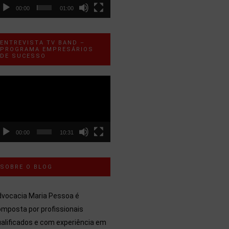
00:00
01:00
ENTREVISTA TV BAND –
PROGRAMA EMPRESÁRIOS
DE SUCESSO
ocador
e
ídeo
00:00
10:31
SOBRE O BLOG
dvocacia Maria Pessoa é
mposta por profissionais
alificados e com experiência em