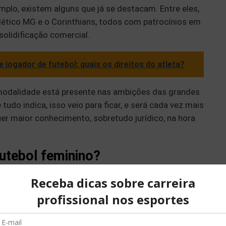
mplo, existem alguns que já se destacam. Entre eles,
Atlético MG e o Corinthians, todos com patrocínios em
olidificação comercial.
e jogador de futebol: quais os direitos do atleta?
 modalidade está presente nas ambições das grandes
udo indica, isso veio para ficar, e será cada vez mais
er maior conhecimento, sobretudo jurídico, na hora
futebol feminino?
atrocínios no futebol feminino é cada vez mais
onamos acima, existe um interesse cada vez maior
as à modalidade. Mas por quê?