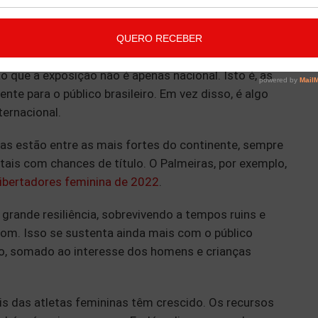
a isso. Entre eles, o mais óbvio é que o crescimento
fato atrai mais marcas. Quem não quer estar ligado
to e que se torna cada vez mais atrativo?
 que a exposição não é apenas nacional. Isto é, as
te para o público brasileiro. Em vez disso, é algo
ernacional.
ras estão entre as mais fortes do continente, sempre
is com chances de título. O Palmeiras, por exemplo,
ibertadores feminina de 2022
.
rande resiliência, sobrevivendo a tempos ruins e
om. Isso se sustenta ainda mais com o público
o, somado ao interesse dos homens e crianças
s das atletas femininas têm crescido. Os recursos