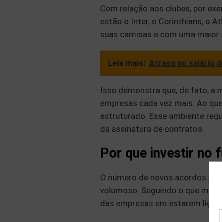
Com relação aos clubes, por exe
estão o Inter, o Corinthians, o 
suas camisas e com uma maior s
Leia mais:
Atraso no salário d
Isso demonstra que, de fato, a
empresas cada vez mais. Ao que t
estruturado. Esse ambiente requ
da assinatura de contratos.
Por que investir no 
O número de novos acordos de p
volumoso. Seguindo o que menci
das empresas em estarem ligad