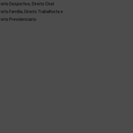
reito Desportivo, Direito Cível
reito Família, Direito Trabalhista e
reito Previdenciario.