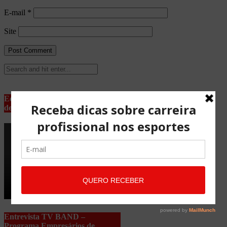
E-mail
*
Site
Equipe Advocacia Maria Pessoa
de Lima
Entrevista TV BAND –
Programa Empresários de