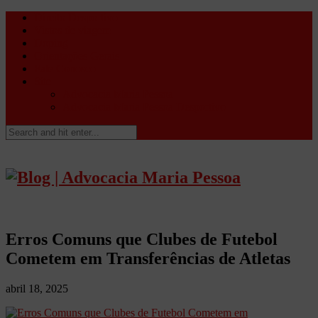
Direito Desportivo
Vistos de viagem
Doping
Orientações Gerais
Fale Conosco
Site
Advocacia Maria Pessoa
Advocacia Maria Pessoa Desportivo
Erros Comuns que Clubes de Futebol
Cometem em Transferências de Atletas
abril 18, 2025