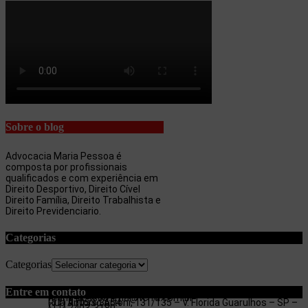
Sobre o blog
Advocacia Maria Pessoa é
composta por profissionais
qualificados e com experiência em
Direito Desportivo, Direito Cível
Direito Família, Direito Trabalhista e
Direito Previdenciario.
Categorias
Categorias
Entre em contato
maria.pessoa.lima@terra.com.br
Rua Antonio Artoni, 131/135 – V. Florida Guarulhos – SP –
(11) 97053-3654