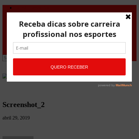
Direito Desportivo
Vistos de viagem
Doping
Orientações Gerais
Fale Conosco
Site
Advocacia Maria Pessoa
Advocacia Maria Pessoa Desportivo
Screenshot_2
abril 29, 2019