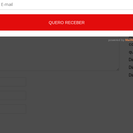
A
co
qu
Di
Di
Di