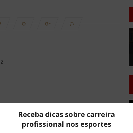
T
d
v
IZ
T
d
v
NO COMMENTS