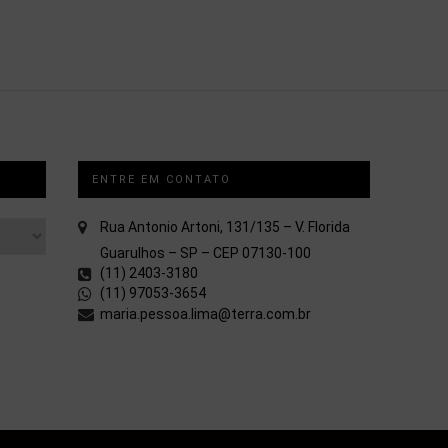
ENTRE EM CONTATO
Rua Antonio Artoni, 131/135 – V. Florida
Guarulhos – SP – CEP 07130-100
(11) 2403-3180
(11) 97053-3654
maria.pessoa.lima@terra.com.br