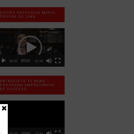
EQUIPE ADVOCACIA MARIA
PESSOA DE LIMA
ocador
e
ídeo
00:00
01:00
ENTREVISTA TV BAND –
PROGRAMA EMPRESÁRIOS
DE SUCESSO
ocador
e
ídeo
00:00
10:31