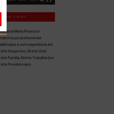
SOBRE O BLOG
dvocacia Maria Pessoa é
mposta por profissionais
alificados e com experiência em
reito Desportivo, Direito Cível
reito Família, Direito Trabalhista e
reito Previdenciario.