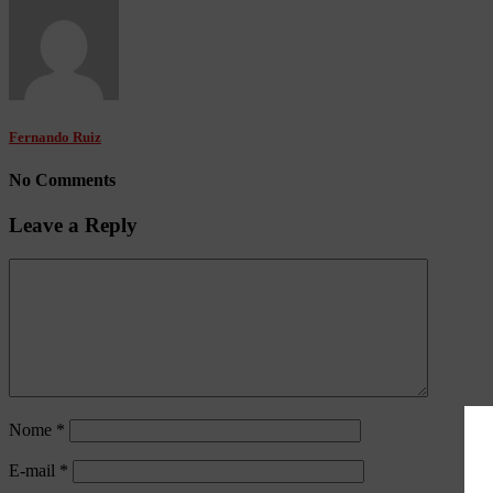
Fernando Ruiz
No Comments
Leave a Reply
Nome
*
E-mail
*