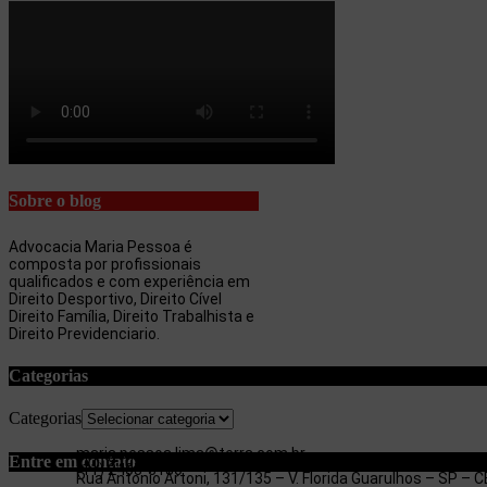
Sobre o blog
Advocacia Maria Pessoa é
composta por profissionais
qualificados e com experiência em
Direito Desportivo, Direito Cível
Direito Família, Direito Trabalhista e
Direito Previdenciario.
Categorias
Categorias
maria.pessoa.lima@terra.com.br
Entre em contato
(11) 97053-3654
(11) 2403-3180
Rua Antonio Artoni, 131/135 – V. Florida Guarulhos – SP –