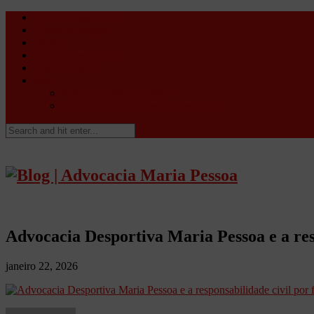
Direito Desportivo
Vistos de viagem
Doping
Orientações Gerais
Fale Conosco
Site
Advocacia Maria Pessoa
Advocacia Maria Pessoa Desportivo
Advocacia Desportiva Maria Pessoa e a res
janeiro 22, 2026