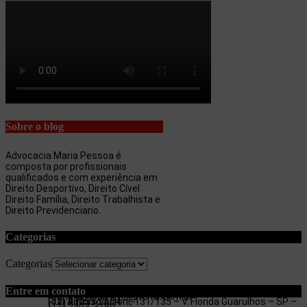
Sobre o blog
Advocacia Maria Pessoa é
composta por profissionais
qualificados e com experiência em
Direito Desportivo, Direito Cível
Direito Família, Direito Trabalhista e
Direito Previdenciario.
Categorias
Categorias
Entre em contato
maria.pessoa.lima@terra.com.br
Rua Antonio Artoni, 131/135 – V. Florida Guarulhos – SP –
(11) 97053-3654