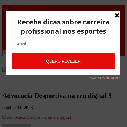
Direito Desportivo
Vistos de viagem
Doping
Orientações Gerais
Fale Conosco
Site
Advocacia Maria Pessoa
Advocacia Maria Pessoa Desportivo
Advocacia Desportiva na era digital 3
outubro 11, 2023