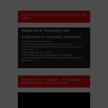
EQUIPE ADVOCACIA MARIA PESSOA DE
LIMA
Tocador
Media error: Format(s) not
de
supported or source(s) not found
vídeo
Fazer download do arquivo:
https://blog.advocaciamariapessoa.com.br/wp-
content/uploads/2019/01/Advocacia-Maria-Pessoa-de-
Lima.mp4?_=1
Fazer download do arquivo:
https://blog.advocaciamariapessoa.com.br/wp-
content/uploads/2019/01/Advocacia-Maria-Pessoa-de-
Lima.mp4?_=1
ENTREVISTA TV BAND – PROGRAMA
EMPRESÁRIOS DE SUCESSO
Tocador
de
vídeo