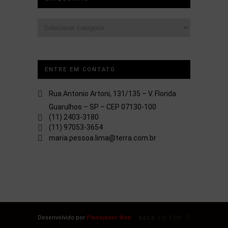
Categorias
ENTRE EM CONTATO
Rua Antonio Artoni, 131/135 – V. Florida
Guarulhos – SP – CEP 07130-100
(11) 2403-3180
(11) 97053-3654
maria.pessoa.lima@terra.com.br
Desenvolvido por
Planejador Web
BACK TO TOP