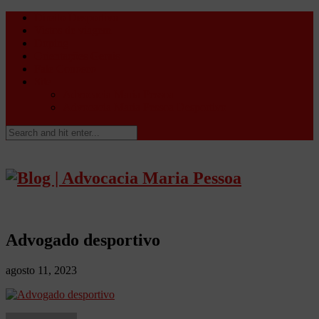
Direito Desportivo
Vistos de viagem
Doping
Orientações Gerais
Fale Conosco
Site
Advocacia Maria Pessoa
Advocacia Maria Pessoa Desportivo
Advogado desportivo
agosto 11, 2023