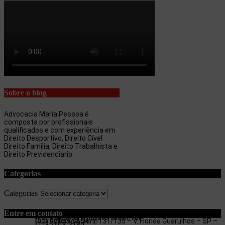
Sobre o blog
Advocacia Maria Pessoa é
composta por profissionais
qualificados e com experiência em
Direito Desportivo, Direito Cível
Direito Família, Direito Trabalhista e
Direito Previdenciario.
Categorias
Categorias
Entre em contato
maria.pessoa.lima@terra.com.br
Rua Antonio Artoni, 131/135 – V. Florida Guarulhos – SP –
(11) 97053-3654