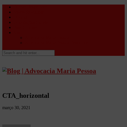
Direito Desportivo
Vistos de viagem
Doping
Orientações Gerais
Fale Conosco
Site
Advocacia Maria Pessoa
Advocacia Maria Pessoa Desportivo
CTA_horizontal
março 30, 2021