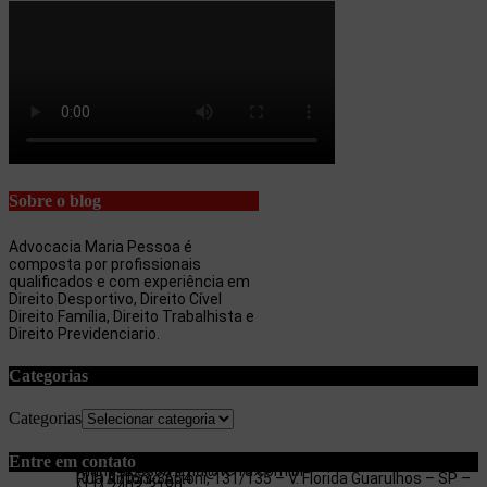
Sobre o blog
Advocacia Maria Pessoa é
composta por profissionais
qualificados e com experiência em
Direito Desportivo, Direito Cível
Direito Família, Direito Trabalhista e
Direito Previdenciario.
Categorias
Categorias
Entre em contato
maria.pessoa.lima@terra.com.br
Rua Antonio Artoni, 131/135 – V. Florida Guarulhos – SP –
(11) 97053-3654