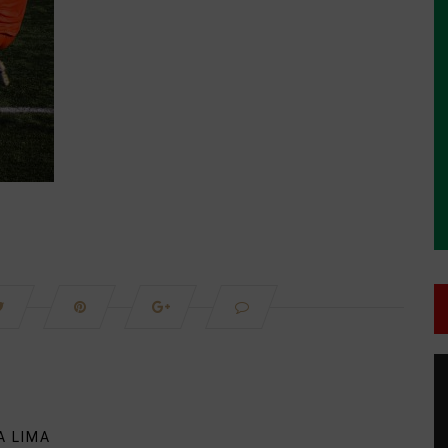
T
d
v
A LIMA