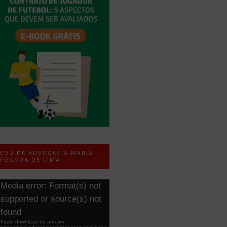
EQUIPE ADVOCACIA MARIA
PESSOA DE LIMA
ocador
Media error: Format(s) not
e
supported or source(s) not
ídeo
found
Fazer download do arquivo: