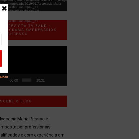
https://blog.advocaciamariapessoa.com.br/wp-
content/uploads/2019/01/Advocacia-Maria-
Pessoa-de-Lima.mp4?_=1
Fazer download do arquivo:
https://blog.advocaciamariapessoa.com.br/wp-
content/uploads/2019/01/Advocacia-Maria-
Pessoa-de-Lima.mp4?_=1
ENTREVISTA TV BAND –
PROGRAMA EMPRESÁRIOS
DE SUCESSO
ocador
e
ídeo
00:00
10:31
SOBRE O BLOG
dvocacia Maria Pessoa é
mposta por profissionais
alificados e com experiência em