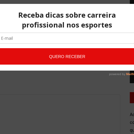
T
d
NO COMMENTS
v
A
co
qu