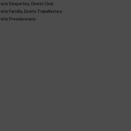
reito Desportivo, Direito Cível
reito Família, Direito Trabalhista e
reito Previdenciario.