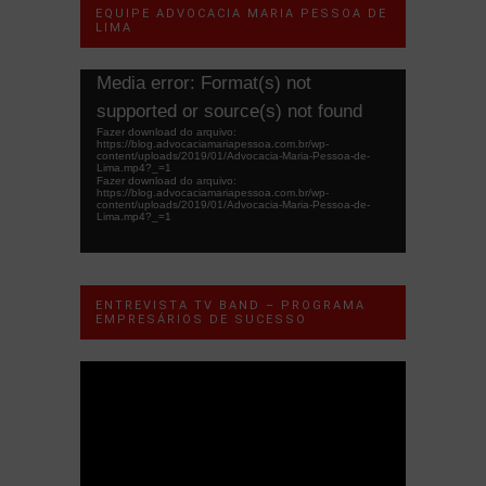
EQUIPE ADVOCACIA MARIA PESSOA DE
LIMA
Tocador
Media error: Format(s) not
de
supported or source(s) not found
vídeo
Fazer download do arquivo:
https://blog.advocaciamariapessoa.com.br/wp-
content/uploads/2019/01/Advocacia-Maria-Pessoa-de-
Lima.mp4?_=1
Fazer download do arquivo:
https://blog.advocaciamariapessoa.com.br/wp-
content/uploads/2019/01/Advocacia-Maria-Pessoa-de-
Lima.mp4?_=1
ENTREVISTA TV BAND – PROGRAMA
EMPRESÁRIOS DE SUCESSO
Tocador
de
vídeo