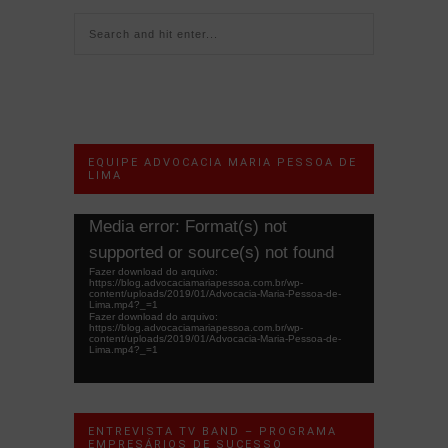
EQUIPE ADVOCACIA MARIA PESSOA DE
LIMA
Tocador
Media error: Format(s) not
de
supported or source(s) not found
vídeo
Fazer download do arquivo:
https://blog.advocaciamariapessoa.com.br/wp-
content/uploads/2019/01/Advocacia-Maria-Pessoa-de-
Lima.mp4?_=1
Fazer download do arquivo:
https://blog.advocaciamariapessoa.com.br/wp-
content/uploads/2019/01/Advocacia-Maria-Pessoa-de-
Lima.mp4?_=1
ENTREVISTA TV BAND – PROGRAMA
EMPRESÁRIOS DE SUCESSO