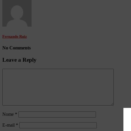
Fernando Ruiz
No Comments
Leave a Reply
Nome
*
E-mail
*