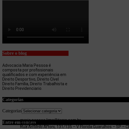
Sobre o blog
Advocacia Maria Pessoa é
composta por profissionais
qualificados e com experiência em
Direito Desportivo, Direito Cível
Direito Família, Direito Trabalhista e
Direito Previdenciario.
Categorias
Categorias
maria.pessoa.lima@terra.com.br
Entre em contato
(11) 97053-3654
(11) 2403-3180
Rua Antonio Artoni, 131/135 – V. Florida Guarulhos – SP –