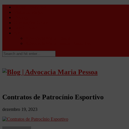
Direito Desportivo
Vistos de viagem
Doping
Orientações Gerais
Fale Conosco
Site
Advocacia Maria Pessoa
Advocacia Maria Pessoa Desportivo
Contratos de Patrocínio Esportivo
dezembro 19, 2023