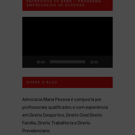
ENTREVISTA TV BAND – PROGRAMA
EMPRESÁRIOS DE SUCESSO
Tocador
de
vídeo
00:00
10:31
SOBRE O BLOG
Advocacia Maria Pessoa é composta por
profissionais qualificados e com experiência
em Direito Desportivo, Direito Cível Direito
Família, Direito Trabalhista e Direito
Previdenciario.