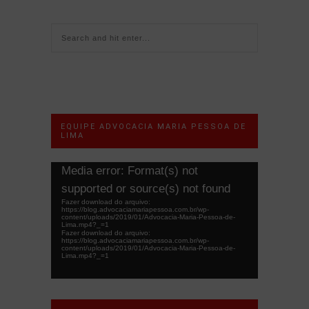
EQUIPE ADVOCACIA MARIA PESSOA DE
LIMA
Tocador
Media error: Format(s) not
de
supported or source(s) not found
vídeo
Fazer download do arquivo:
https://blog.advocaciamariapessoa.com.br/wp-
content/uploads/2019/01/Advocacia-Maria-Pessoa-de-
Lima.mp4?_=1
Fazer download do arquivo:
https://blog.advocaciamariapessoa.com.br/wp-
content/uploads/2019/01/Advocacia-Maria-Pessoa-de-
Lima.mp4?_=1