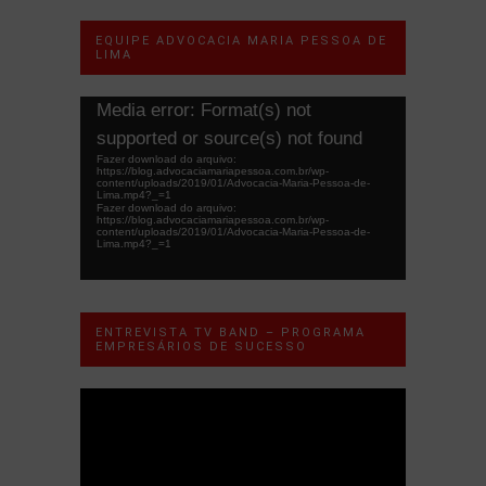
EQUIPE ADVOCACIA MARIA PESSOA DE
LIMA
Tocador
Media error: Format(s) not
de
supported or source(s) not found
vídeo
Fazer download do arquivo:
https://blog.advocaciamariapessoa.com.br/wp-
content/uploads/2019/01/Advocacia-Maria-Pessoa-de-
Lima.mp4?_=1
Fazer download do arquivo:
https://blog.advocaciamariapessoa.com.br/wp-
content/uploads/2019/01/Advocacia-Maria-Pessoa-de-
Lima.mp4?_=1
ENTREVISTA TV BAND – PROGRAMA
EMPRESÁRIOS DE SUCESSO
Tocador
de
vídeo