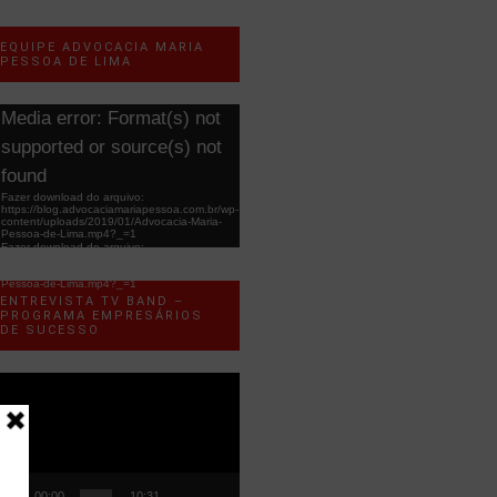
EQUIPE ADVOCACIA MARIA
PESSOA DE LIMA
ocador
Media error: Format(s) not
e
supported or source(s) not
ídeo
found
Fazer download do arquivo:
https://blog.advocaciamariapessoa.com.br/wp-
content/uploads/2019/01/Advocacia-Maria-
Pessoa-de-Lima.mp4?_=1
Fazer download do arquivo:
https://blog.advocaciamariapessoa.com.br/wp-
content/uploads/2019/01/Advocacia-Maria-
Pessoa-de-Lima.mp4?_=1
ENTREVISTA TV BAND –
PROGRAMA EMPRESÁRIOS
DE SUCESSO
ocador
e
ídeo
00:00
10:31