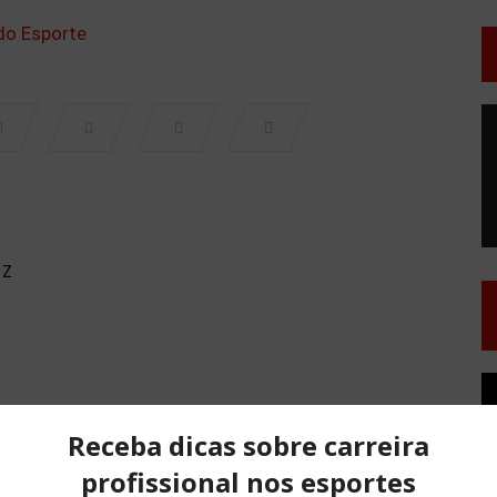
T
d
v
IZ
T
d
v
NO COMMENTS