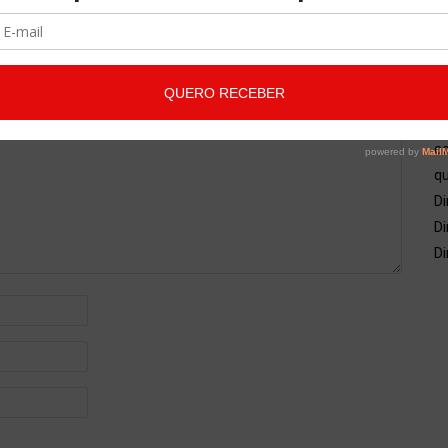
A
co
qu
Di
Di
Di