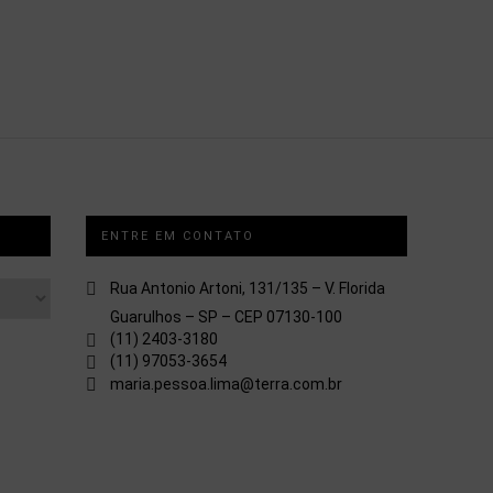
ENTRE EM CONTATO
Rua Antonio Artoni, 131/135 – V. Florida
Guarulhos – SP – CEP 07130-100
(11) 2403-3180
(11) 97053-3654
maria.pessoa.lima@terra.com.br