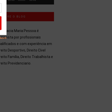
SOBRE O BLOG
dvocacia Maria Pessoa é
mposta por profissionais
alificados e com experiência em
reito Desportivo, Direito Cível
reito Família, Direito Trabalhista e
reito Previdenciario.