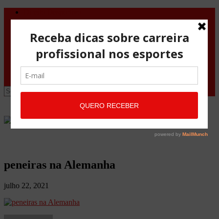
Direito Desportivo
Vistos de viagem
Doping
Orientações Gerais
Fale Conosco
Site
Advocacia Maria Pessoa
Advocacia Maria Pessoa Desportivo
peneiras na Alemanha
julho 22, 2021