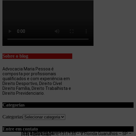
Sobre o blog
Advocacia Maria Pessoa é
composta por profissionais
qualificados e com experiência em
Direito Desportivo, Direito Cível
Direito Família, Direito Trabalhista e
Direito Previdenciario.
Categorias
Categorias
Entre em contato
maria.pessoa.lima@terra.com.br
Rua Antonio Artoni, 131/135 – V. Florida Guarulhos – SP –
(11) 97053-3654