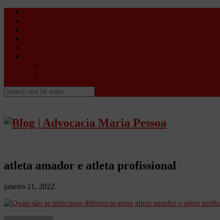
Direito Desportivo
Vistos de viagem
Doping
Orientações Gerais
Fale Conosco
Site
Advocacia Maria Pessoa
Advocacia Maria Pessoa Desportivo
atleta amador e atleta profissional
janeiro 21, 2022