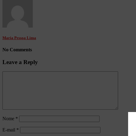
Maria Pessoa Lima
No Comments
Leave a Reply
Nome
*
E-mail
*