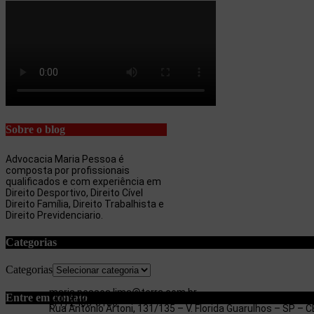
Sobre o blog
Advocacia Maria Pessoa é
composta por profissionais
qualificados e com experiência em
Direito Desportivo, Direito Cível
Direito Família, Direito Trabalhista e
Direito Previdenciario.
Categorias
Categorias
maria.pessoa.lima@terra.com.br
Entre em contato
(11) 97053-3654
(11) 2403-3180
Rua Antonio Artoni, 131/135 – V. Florida Guarulhos – SP –