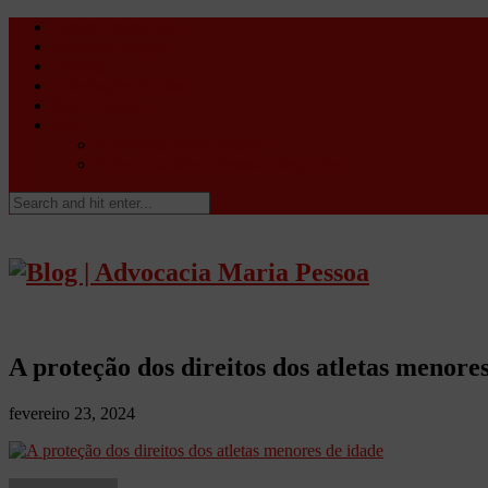
Direito Desportivo
Vistos de viagem
Doping
Orientações Gerais
Fale Conosco
Site
Advocacia Maria Pessoa
Advocacia Maria Pessoa Desportivo
A proteção dos direitos dos atletas menore
fevereiro 23, 2024