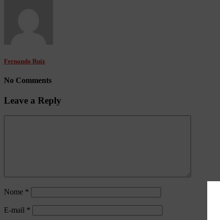
Fernando Ruiz
No Comments
Leave a Reply
Nome
*
E-mail
*