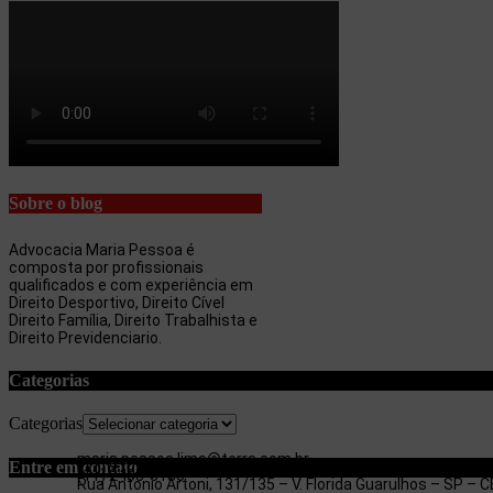
Sobre o blog
Advocacia Maria Pessoa é
composta por profissionais
qualificados e com experiência em
Direito Desportivo, Direito Cível
Direito Família, Direito Trabalhista e
Direito Previdenciario.
Categorias
Categorias
maria.pessoa.lima@terra.com.br
Entre em contato
(11) 97053-3654
(11) 2403-3180
Rua Antonio Artoni, 131/135 – V. Florida Guarulhos – SP –