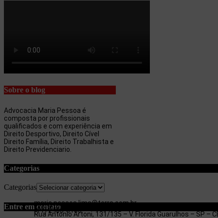
Sobre o blog
Advocacia Maria Pessoa é
composta por profissionais
qualificados e com experiência em
Direito Desportivo, Direito Cível
Direito Família, Direito Trabalhista e
Direito Previdenciario.
Categorias
Categorias
maria.pessoa.lima@terra.com.br
Entre em contato
(11) 97053-3654
(11) 2403-3180
Rua Antonio Artoni, 131/135 – V. Florida Guarulhos – SP –