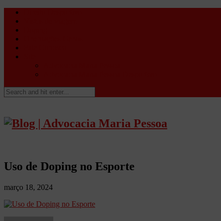
Direito Desportivo
Vistos de viagem
Doping
Orientações Gerais
Fale Conosco
Site
Advocacia Maria Pessoa
Advocacia Maria Pessoa Desportivo
Uso de Doping no Esporte
março 18, 2024