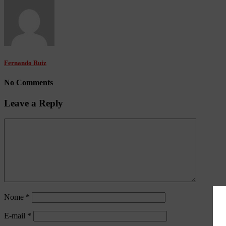
Fernando Ruiz
No Comments
Leave a Reply
Nome
*
E-mail
*