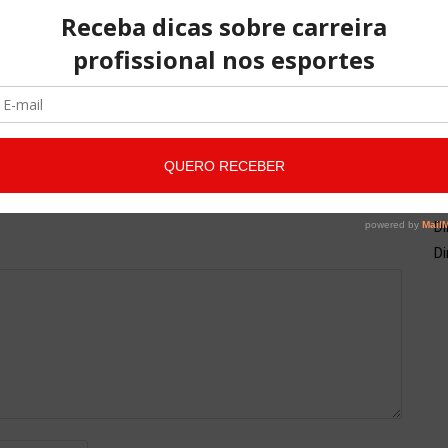
A
NO COMMENTS
co
qu
Di
Di
Di