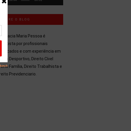
SOBRE O BLOG
dvocacia Maria Pessoa é
mposta por profissionais
alificados e com experiência em
reito Desportivo, Direito Cível
reito Família, Direito Trabalhista e
reito Previdenciario.