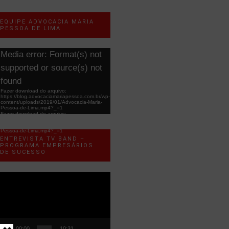
EQUIPE ADVOCACIA MARIA
PESSOA DE LIMA
ocador
Media error: Format(s) not
e
supported or source(s) not
ídeo
found
Fazer download do arquivo:
https://blog.advocaciamariapessoa.com.br/wp-
content/uploads/2019/01/Advocacia-Maria-
Pessoa-de-Lima.mp4?_=1
Fazer download do arquivo:
https://blog.advocaciamariapessoa.com.br/wp-
content/uploads/2019/01/Advocacia-Maria-
Pessoa-de-Lima.mp4?_=1
ENTREVISTA TV BAND –
PROGRAMA EMPRESÁRIOS
DE SUCESSO
ocador
e
ídeo
00:00
10:31