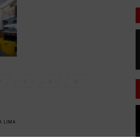
T
d
v
T
d
v
A LIMA