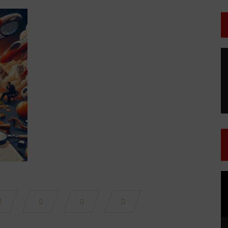
T
d
v
T
d
v