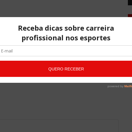
IZ
A
co
qu
Di
Di
Di
NO COMMENTS