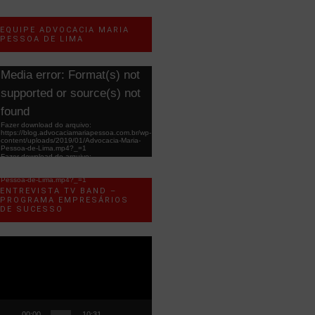
EQUIPE ADVOCACIA MARIA
PESSOA DE LIMA
ocador
Media error: Format(s) not
e
supported or source(s) not
ídeo
found
Fazer download do arquivo:
https://blog.advocaciamariapessoa.com.br/wp-
content/uploads/2019/01/Advocacia-Maria-
Pessoa-de-Lima.mp4?_=1
Fazer download do arquivo:
https://blog.advocaciamariapessoa.com.br/wp-
content/uploads/2019/01/Advocacia-Maria-
Pessoa-de-Lima.mp4?_=1
ENTREVISTA TV BAND –
PROGRAMA EMPRESÁRIOS
DE SUCESSO
ocador
e
ídeo
00:00
10:31