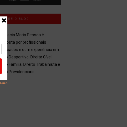
SOBRE O BLOG
dvocacia Maria Pessoa é
mposta por profissionais
alificados e com experiência em
reito Desportivo, Direito Cível
reito Família, Direito Trabalhista e
reito Previdenciario.