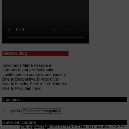
Sobre o blog
Advocacia Maria Pessoa é
composta por profissionais
qualificados e com experiência em
Direito Desportivo, Direito Cível
Direito Família, Direito Trabalhista e
Direito Previdenciario.
Categorias
Categorias
Entre em contato
maria.pessoa.lima@terra.com.br
Rua Antonio Artoni, 131/135 – V. Florida Guarulhos – SP –
(11) 97053-3654