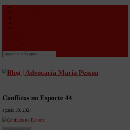
Direito Desportivo
Vistos de viagem
Doping
Orientações Gerais
Fale Conosco
Site
Advocacia Maria Pessoa
Advocacia Maria Pessoa Desportivo
Conflitos no Esporte 44
agosto 30, 2024