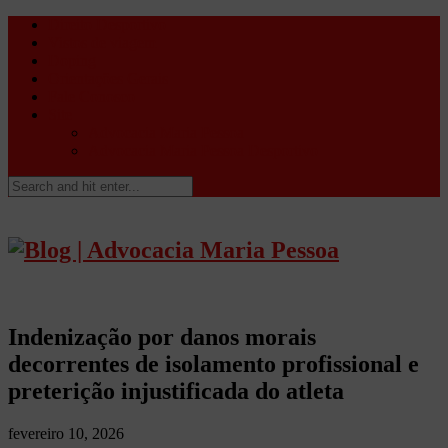
Direito Desportivo
Vistos de viagem
Doping
Orientações Gerais
Fale Conosco
Site
Advocacia Maria Pessoa
Advocacia Maria Pessoa Desportivo
Indenização por danos morais
decorrentes de isolamento profissional e
preterição injustificada do atleta
fevereiro 10, 2026