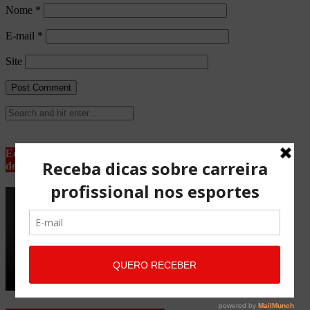
Nome
*
E-mail
*
Site
Equipe Advocacia Maria Pessoa
de Lima