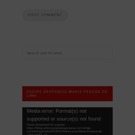
EQUIPE ADVOCACIA MARIA PESSOA DE
LIMA
Tocador
Media error: Format(s) not
de
supported or source(s) not found
vídeo
Fazer download do arquivo:
https://blog.advocaciamariapessoa.com.br/wp-
content/uploads/2019/01/Advocacia-Maria-Pessoa-de-
Lima.mp4?_=1