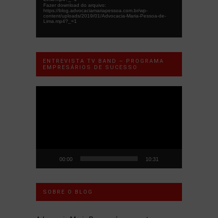
Fazer download do arquivo:
https://blog.advocaciamariapessoa.com.br/wp-
content/uploads/2019/01/Advocacia-Maria-Pessoa-de-
Lima.mp4?_=1
ENTREVISTA TV BAND – PROGRAMA
EMPRESÁRIOS DE SUCESSO
Tocador
de
vídeo
00:00
10:31
SOBRE O BLOG