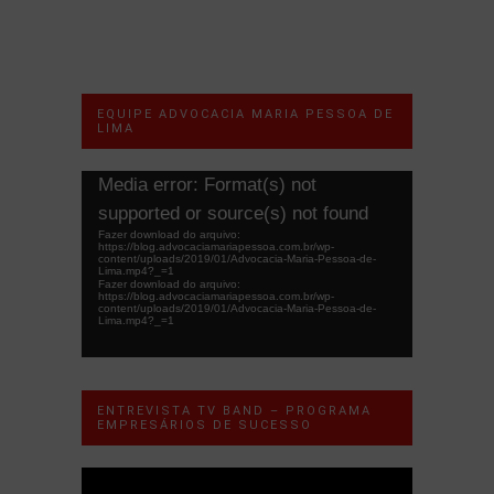
EQUIPE ADVOCACIA MARIA PESSOA DE
LIMA
Tocador
Media error: Format(s) not
de
supported or source(s) not found
vídeo
Fazer download do arquivo:
https://blog.advocaciamariapessoa.com.br/wp-
content/uploads/2019/01/Advocacia-Maria-Pessoa-de-
Lima.mp4?_=1
Fazer download do arquivo:
https://blog.advocaciamariapessoa.com.br/wp-
content/uploads/2019/01/Advocacia-Maria-Pessoa-de-
Lima.mp4?_=1
ENTREVISTA TV BAND – PROGRAMA
EMPRESÁRIOS DE SUCESSO
Tocador