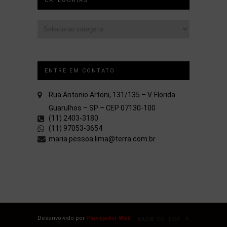
CATEGORIAS
Categorias
ENTRE EM CONTATO
Rua Antonio Artoni, 131/135 – V. Florida
Guarulhos – SP – CEP 07130-100
(11) 2403-3180
(11) 97053-3654
maria.pessoa.lima@terra.com.br
Desenvolvido por
Planejador Web
BACK TO TOP