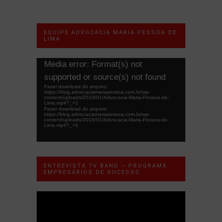
EQUIPE ADVOCACIA MARIA PESSOA DE
LIMA
Tocador
Media error: Format(s) not
de
supported or source(s) not found
vídeo
Fazer download do arquivo:
https://blog.advocaciamariapessoa.com.br/wp-
content/uploads/2019/01/Advocacia-Maria-Pessoa-de-
Lima.mp4?_=1
Fazer download do arquivo:
https://blog.advocaciamariapessoa.com.br/wp-
content/uploads/2019/01/Advocacia-Maria-Pessoa-de-
Lima.mp4?_=1
ENTREVISTA TV BAND – PROGRAMA
EMPRESÁRIOS DE SUCESSO
Tocador
de
vídeo