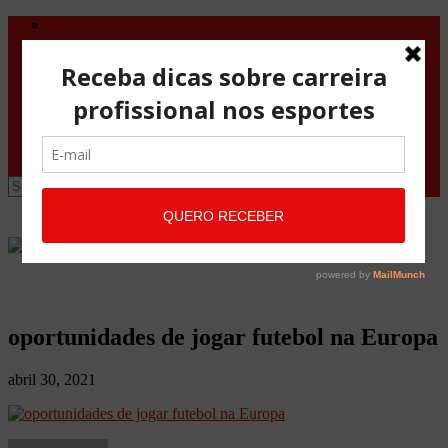
Direito Desportivo
Vistos de viagem
Doping
Orientações Gerais
Fale Conosco
Site
Advocacia Maria Pessoa
Advocacia Maria Pessoa Desportivo
oportunidades de jogar futebol na Europa
abril 30, 2021