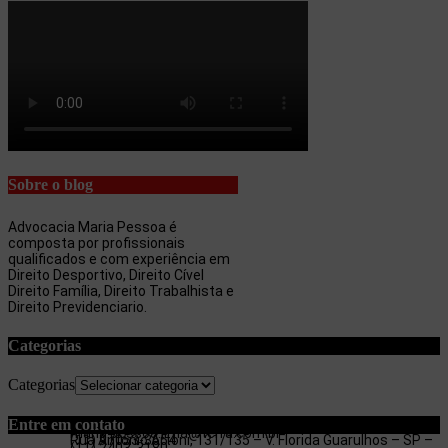
Sobre o blog
Advocacia Maria Pessoa é
composta por profissionais
qualificados e com experiência em
Direito Desportivo, Direito Cível
Direito Família, Direito Trabalhista e
Direito Previdenciario.
Categorias
Categorias
Entre em contato
maria.pessoa.lima@terra.com.br
Rua Antonio Artoni, 131/135 – V. Florida Guarulhos – SP –
(11) 97053-3654