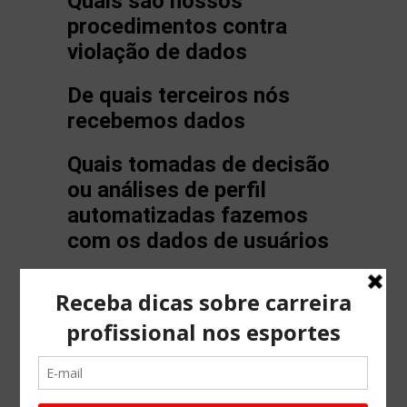
Quais são nossos
procedimentos contra
violação de dados
De quais terceiros nós
recebemos dados
Quais tomadas de decisão
ou análises de perfil
automatizadas fazemos
com os dados de usuários
Requisitos obrigatórios de
divulgação para sua
categoria profissional