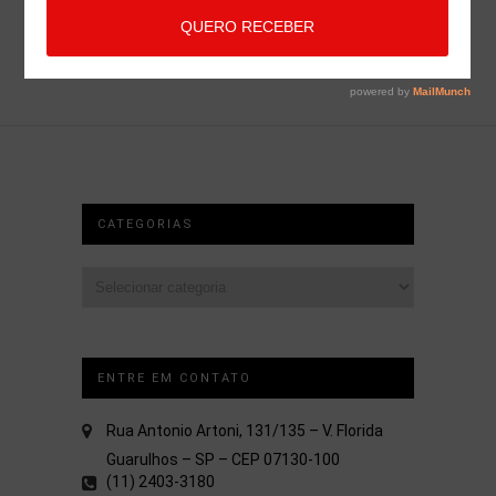
CATEGORIAS
Categorias
ENTRE EM CONTATO
Rua Antonio Artoni, 131/135 – V. Florida
Guarulhos – SP – CEP 07130-100
(11) 2403-3180