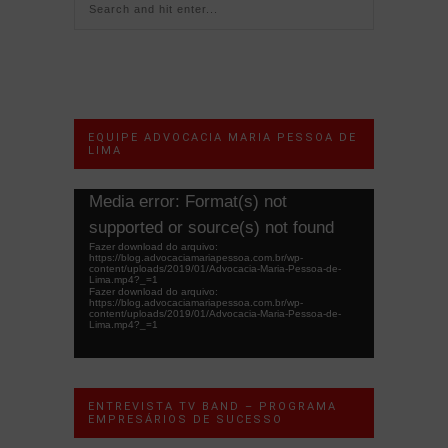
EQUIPE ADVOCACIA MARIA PESSOA DE
LIMA
Tocador
Media error: Format(s) not
de
supported or source(s) not found
vídeo
Fazer download do arquivo:
https://blog.advocaciamariapessoa.com.br/wp-
content/uploads/2019/01/Advocacia-Maria-Pessoa-de-
Lima.mp4?_=1
Fazer download do arquivo:
https://blog.advocaciamariapessoa.com.br/wp-
content/uploads/2019/01/Advocacia-Maria-Pessoa-de-
Lima.mp4?_=1
ENTREVISTA TV BAND – PROGRAMA
EMPRESÁRIOS DE SUCESSO