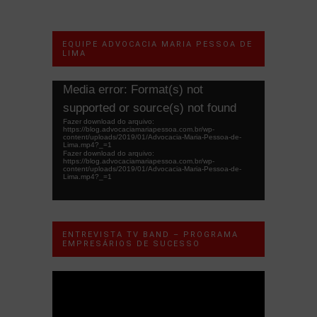
EQUIPE ADVOCACIA MARIA PESSOA DE
LIMA
Tocador
Media error: Format(s) not
de
supported or source(s) not found
vídeo
Fazer download do arquivo:
https://blog.advocaciamariapessoa.com.br/wp-
content/uploads/2019/01/Advocacia-Maria-Pessoa-de-
Lima.mp4?_=1
Fazer download do arquivo:
https://blog.advocaciamariapessoa.com.br/wp-
content/uploads/2019/01/Advocacia-Maria-Pessoa-de-
Lima.mp4?_=1
ENTREVISTA TV BAND – PROGRAMA
EMPRESÁRIOS DE SUCESSO
Tocador
de
vídeo