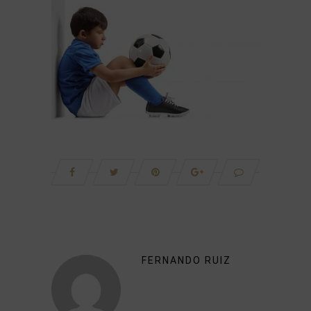
FERNANDO RUIZ