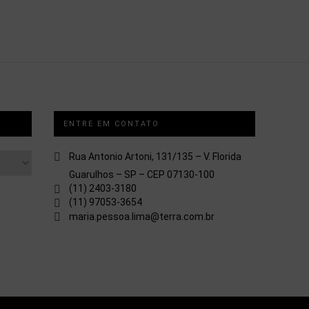
ENTRE EM CONTATO
Rua Antonio Artoni, 131/135 – V. Florida
Guarulhos – SP – CEP 07130-100
(11) 2403-3180
(11) 97053-3654
maria.pessoa.lima@terra.com.br