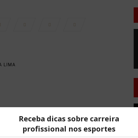
T
d
v
A LIMA
T
d
v
NO COMMENTS