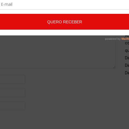
A
co
qu
Di
Di
Di