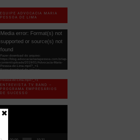
EQUIPE ADVOCACIA MARIA
PESSOA DE LIMA
ocador
Media error: Format(s) not
e
supported or source(s) not
ídeo
found
Fazer download do arquivo:
https://blog.advocaciamariapessoa.com.br/wp-
content/uploads/2019/01/Advocacia-Maria-
Pessoa-de-Lima.mp4?_=1
Fazer download do arquivo:
https://blog.advocaciamariapessoa.com.br/wp-
content/uploads/2019/01/Advocacia-Maria-
Pessoa-de-Lima.mp4?_=1
ENTREVISTA TV BAND –
PROGRAMA EMPRESÁRIOS
DE SUCESSO
ocador
e
ídeo
00:00
10:31