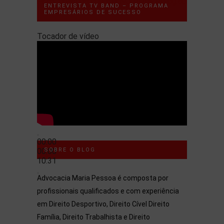
Fazer download do arquivo: https://blog.advocaci
ENTREVISTA TV BAND – PROGRAMA
EMPRESÁRIOS DE SUCESSO
00:00
Tocador de vídeo
00:00
00:00
SOBRE O BLOG
10:31
Advocacia Maria Pessoa é composta por
profissionais qualificados e com experiência
em Direito Desportivo, Direito Cível Direito
Família, Direito Trabalhista e Direito