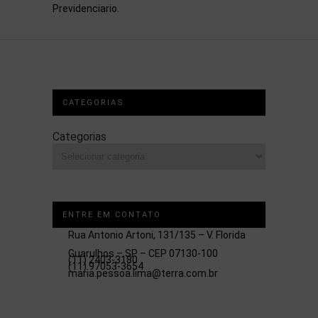
Previdenciario.
CATEGORIAS
Categorias
ENTRE EM CONTATO
Rua Antonio Artoni, 131/135 – V. Florida
Guarulhos – SP – CEP 07130-100
(11) 2403-3180
(11) 97053-3654
maria.pessoa.lima@terra.com.br