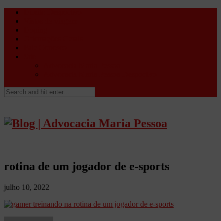
Direito Desportivo
Vistos de viagem
Doping
Orientações Gerais
Fale Conosco
Site
Advocacia Maria Pessoa
Advocacia Maria Pessoa Desportivo
rotina de um jogador de e-sports
julho 10, 2022