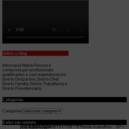
Sobre o blog
Advocacia Maria Pessoa é
composta por profissionais
qualificados e com experiência em
Direito Desportivo, Direito Cível
Direito Família, Direito Trabalhista e
Direito Previdenciario.
Categorias
Categorias
Entre em contato
maria.pessoa.lima@terra.com.br
Rua Antonio Artoni, 131/135 – V. Florida Guarulhos – SP –
(11) 97053-3654