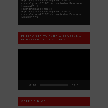
https://blog.advocaciamariapessoa.com.br/wp-
content/uploads/2019/01/Advocacia-Maria-Pessoa-de-
Lima.mp4?_=1
Fazer download do arquivo:
https://blog.advocaciamariapessoa.com.br/wp-
content/uploads/2019/01/Advocacia-Maria-Pessoa-de-
Lima.mp4?_=1
ENTREVISTA TV BAND – PROGRAMA
EMPRESÁRIOS DE SUCESSO
Tocador
de
vídeo
00:00
10:31
SOBRE O BLOG