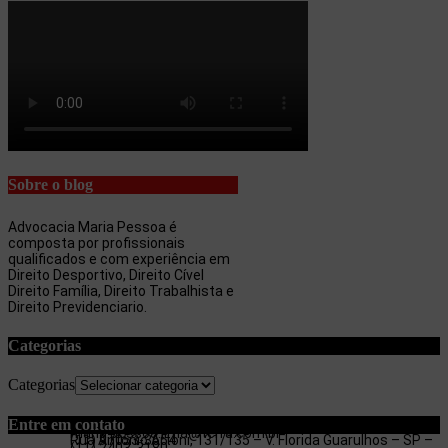
Sobre o blog
Advocacia Maria Pessoa é
composta por profissionais
qualificados e com experiência em
Direito Desportivo, Direito Cível
Direito Família, Direito Trabalhista e
Direito Previdenciario.
Categorias
Categorias
Entre em contato
maria.pessoa.lima@terra.com.br
Rua Antonio Artoni, 131/135 – V. Florida Guarulhos – SP –
(11) 97053-3654