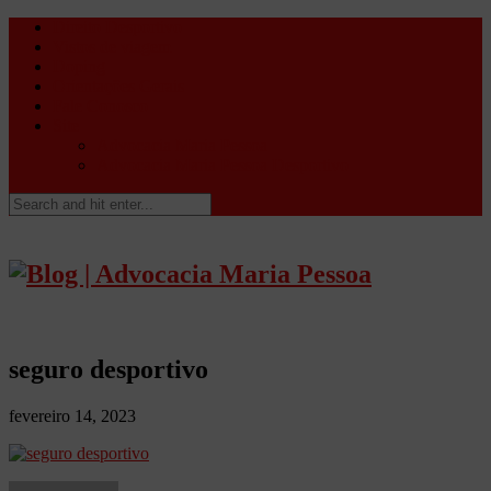
Direito Desportivo
Vistos de viagem
Doping
Orientações Gerais
Fale Conosco
Site
Advocacia Maria Pessoa
Advocacia Maria Pessoa Desportivo
seguro desportivo
fevereiro 14, 2023