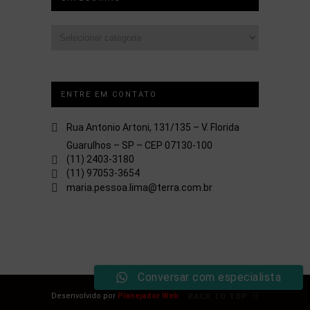
Categorias
ENTRE EM CONTATO
Rua Antonio Artoni, 131/135 – V. Florida
Guarulhos – SP – CEP 07130-100
(11) 2403-3180
(11) 97053-3654
maria.pessoa.lima@terra.com.br
Conversar com especialista
Desenvolvido por
Planejador Web
BACK TO TOP