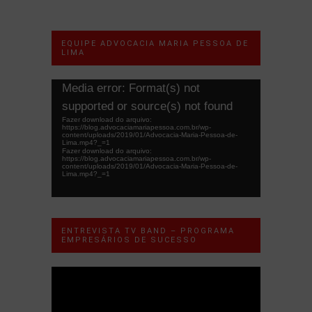
EQUIPE ADVOCACIA MARIA PESSOA DE
LIMA
Tocador
Media error: Format(s) not
de
supported or source(s) not found
vídeo
Fazer download do arquivo:
https://blog.advocaciamariapessoa.com.br/wp-
content/uploads/2019/01/Advocacia-Maria-Pessoa-de-
Lima.mp4?_=1
Fazer download do arquivo:
https://blog.advocaciamariapessoa.com.br/wp-
content/uploads/2019/01/Advocacia-Maria-Pessoa-de-
Lima.mp4?_=1
ENTREVISTA TV BAND – PROGRAMA
EMPRESÁRIOS DE SUCESSO
Tocador
de
vídeo